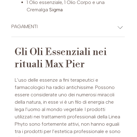
1 Olio essenziale, 1 Olio Corpo e una
Cremalga
Sigma
PAGAMENTI
CARTE DI CREDITO
Gli Oli Essenziali nei
rituali Max Pier
PAYPAL (Possibilità di pagamento in 3 rate (30-2.000 €) o fino a
L’uso delle essenze a fini terapeutici e
24 rate (60-5.000 €))
farmacologici ha radici antichissime. Possono
essere considerate uno dei numerosi miracoli
della natura, in esse vi è un filo di energia che
lega l’uomo al mondo vegetale. I prodotti
utilizzati nei trattamenti professionali della Linea
Phyto sono fortemente attivi, non hanno eguali
tra i prodotti per l’estetica professionale e sono