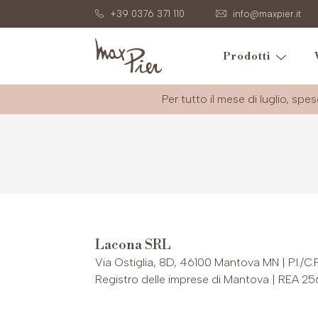
+39 0376 371 110
info@maxpier.it
Prodotti
Per tutto il mese di luglio, spes
Lacona SRL
Via Ostiglia, 8D, 46100 Mantova MN | P.I./C.
Registro delle imprese di Mantova | REA 2