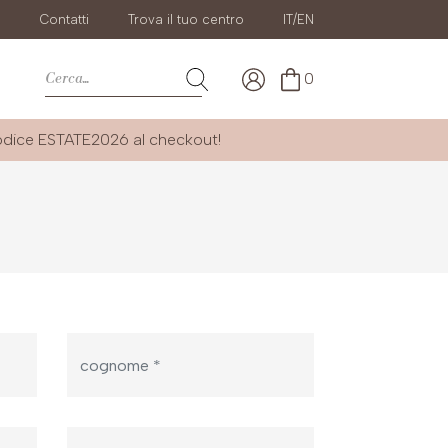
g
Contatti
Trova il tuo centro
IT/EN
0
codice
ESTATE2026
al checkout!