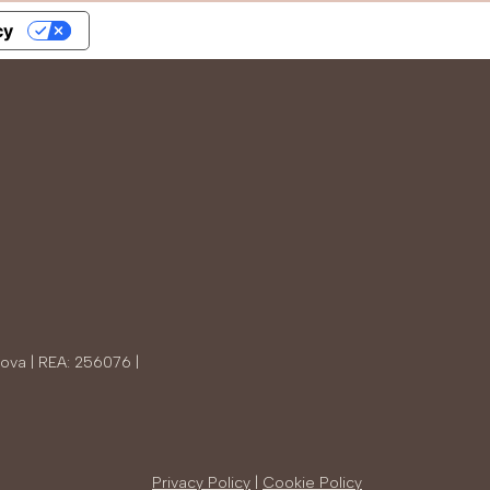
cy
tova | REA: 256076 |
Privacy Policy
|
Cookie Policy