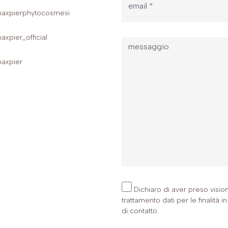
xpierphytocosmesi
xpier_official
xpier
Dichiaro di aver preso visio
trattamento dati per le finalità
di contatto.