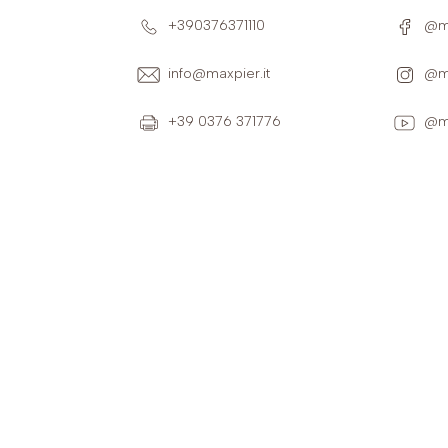
+390376371110
@ma
info@maxpier.it
@ma
+39 0376 371776
@ma