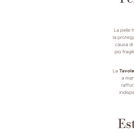
La pelle 
la protegg
causa di 
più fragi
La
Tavole
a mant
raffor
indispe
Es