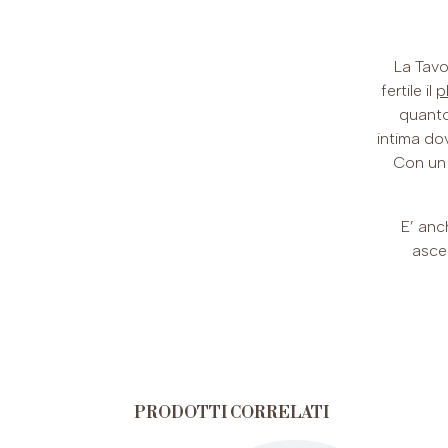
La Tavo
fertile il
p
quanto 
intima dov
Con un 
E’ anc
ascel
PRODOTTI CORRELATI