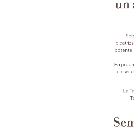
un 
Seb
cicatriz
potente r
Ha propri
la resist
La Ta
Te
Sem