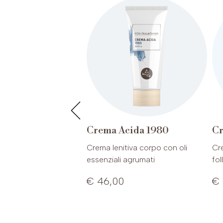
nizzante acido
Crema Acida 1980
Cr
Crema lenitiva corpo con oli
Cre
 10.00
essenziali agrumati
fol
€ 46,00
€ 