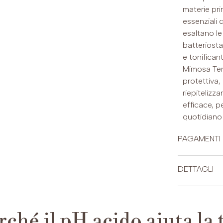
materie prim
essenziali 
esaltano le
batteriosta
e tonifican
Mimosa Ten
protettiva, 
riepitelizz
efficace, p
quotidiano d
PAGAMENTI
CARTE DI CRE
DETTAGLI
Princi
e veti
rché il pH acido aiuta la 
batte
PAYPAL (Possib