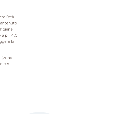
te l'età
mantenuto
l'igiene
è a pH 4,5.
ggere la
a (zona
eo e a