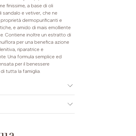
e finissime, a base di oli
di sandalo e vetiver, che ne
 proprietà dermopurificanti e
tiche, e amido di mais emolliente
te. Contiene inoltre un estratto di
uiflora per una benefica azione
lenitiva, riparatrice e
ante. Una formula semplice ed
ensata per il benessere
i tutta la famiglia.
DITO
pi attivi
: Oli essenziali di sandalo
ver dalle proprietà
tua
riostatiche, Olio essenziale di
ilità di pagamento in 3 rate (30-2.000 €)