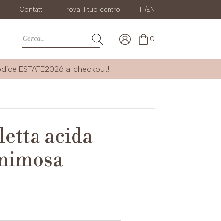
g
Contatti
Trova il tuo centro
IT/EN
0
codice
ESTATE2026
al checkout!
letta acida
 mimosa