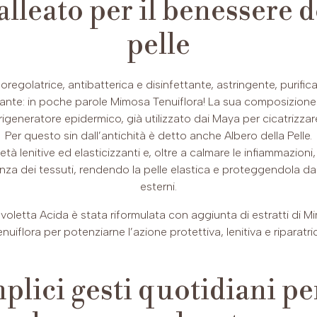
alleato per il benessere d
tiepid
pelle
INCI
Disodiu
Coco-Su
oregolatrice, antibatterica e disinfettante, astringente, purifica
Alcohol,
zante: in poche parole Mimosa Tenuiflora! La sua composizione
Petit Gr
igeneratore epidermico, già utilizzato dai Maya per cicatrizzare 
Sodium 
Per questo sin dall’antichità è detto anche Albero della Pelle.
propyl 
età lenitive ed elasticizzanti e, oltre a calmare le infiammazion
Extract
enza dei tessuti, rendendo la pelle elastica e proteggendola da
esterni.
voletta Acida è stata riformulata con aggiunta di estratti di 
nuiflora per potenziarne l’azione protettiva, lenitiva e riparatri
plici gesti quotidiani pe