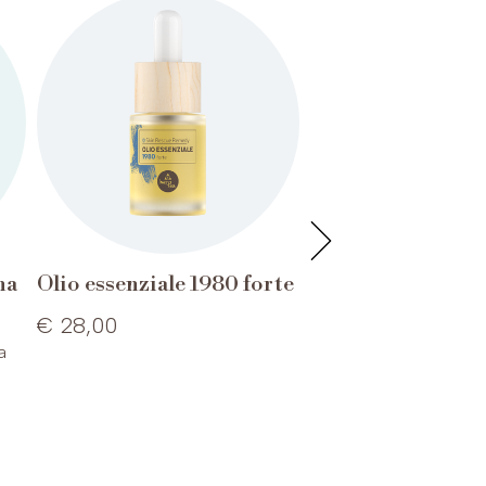
na
Olio essenziale 1980 forte
Crema acida per 
€ 28,00
€ 22,00
a