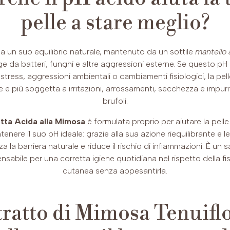
berga
o fino a 24 ra
pelle a stare meglio?
riequi
Mimos
ripara
ha un suo equilibrio naturale, mantenuto da un sottile
mantello 
Indic
e da batteri, funghi e altre aggressioni esterne. Se questo pH s
e per 
stress, aggressioni ambientali o cambiamenti fisiologici, la pel
parti
le e più soggetta a irritazioni, arrossamenti, secchezza e impur
screp
brufoli.
Benef
igien
tta Acida alla Mimosa
è formulata proprio per aiutare la pell
a man
enere il suo pH ideale: grazie alla sua azione riequilibrante e le
acido
za la barriera naturale e riduce il rischio di infiammazioni. È un
infiam
nsabile per una corretta igiene quotidiana nel rispetto della fi
pelle
cutanea senza appesantirla.
Modal
norma
bagna
tratto di Mimosa Tenuiflo
forma
Risci