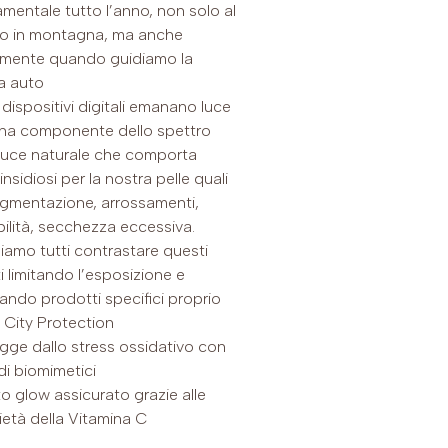
mentale tutto l’anno, non solo al
o in montagna, ma anche
mente quando guidiamo la
a auto
i dispositivi digitali emanano luce
una componente dello spettro
 luce naturale che comporta
 insidiosi per la nostra pelle quali
igmentazione, arrossamenti,
bilità, secchezza eccessiva.
amo tutti contrastare questi
i limitando l’esposizione e
zando prodotti specifici proprio
City Protection
gge dallo stress ossidativo con
di biomimetici
to glow assicurato grazie alle
ietà della Vitamina C