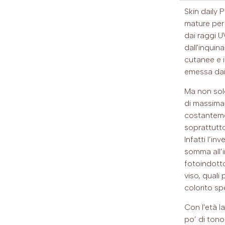
Skin daily P
mature per
dai raggi 
dall'inquin
cutanee e i
emessa dai d
Ma non solo
di massima
costantemen
soprattutt
Infatti l’i
somma all’
fotoindotto
viso, quali 
colorito sp
Con l'età la
po’ di tono