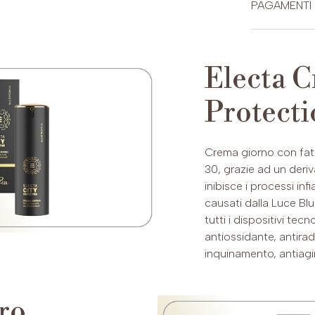
PAGAMENTI
Routine 
Tutti 
CARTE DI CRE
viso,
appli
Electa C
Succe
Elect
Protecti
di ma
PAYPAL (Possib
perfe
o fino a 24 ra
Crema giorno con fatt
30, grazie ad un deriv
inibisce i processi in
causati dalla Luce Bl
tutti i dispositivi tec
antiossidante, antiradi
inquinamento, antiagi
ero