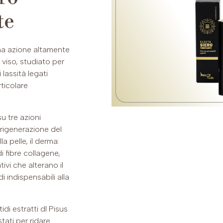
te
na azione altamente
 viso, studiato per
lassità legati
rticolare
u tre azioni
 rigenerazione del
a pelle, il derma:
i fibre collagene,
tivi che alterano il
i indispensabili alla
di estratti dl Pisus
tati per ridare