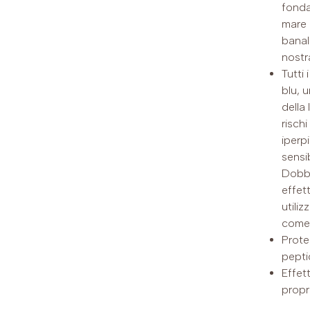
fonda
mare 
banal
nostr
Tutti 
blu, 
della
rischi
iperp
sensi
Dobbi
effett
utiliz
come 
Prote
pepti
Effet
propr