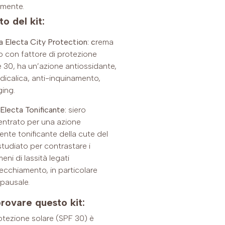
mente.
o del kit:
 Electa City Protection: c
rema
o con fattore di protezione
e 30, ha un’azione antiossidante,
adicalica, anti-inquinamento,
ging.
 Electa Tonificante:
siero
ntrato per una azione
ente tonificante della cute del
 studiato per contrastare i
ni di lassità legati
nvecchiamento, in particolare
pausale.
rovare questo kit:
otezione solare (SPF 30) è