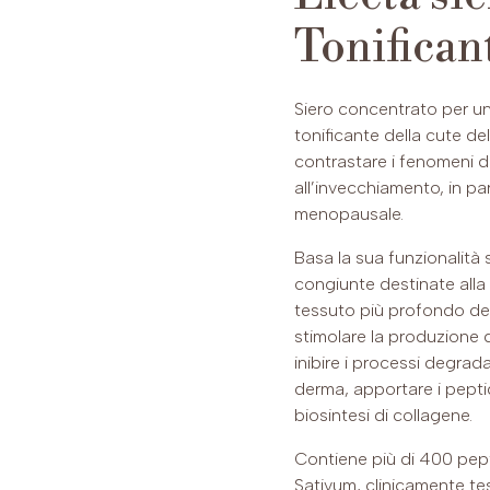
Tonifican
Siero concentrato per u
tonificante della cute del
contrastare i fenomeni di 
all’invecchiamento, in pa
menopausale.
Basa la sua funzionalità s
congiunte destinate alla
tessuto più profondo dell
stimolare la produzione d
inibire i processi degrada
derma, apportare i peptid
biosintesi di collagene.
Contiene più di 400 pepti
Sativum, clinicamente tes