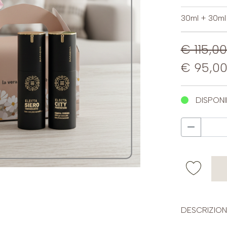
30ml + 30ml
€ 115,0
€ 95,0
DISPONI
DESCRIZION