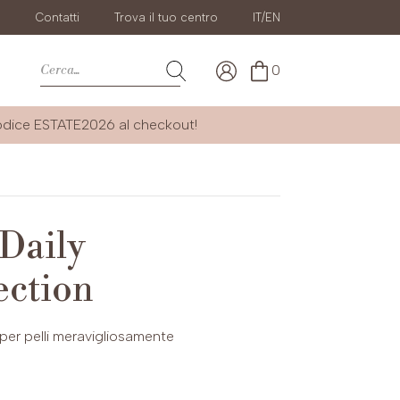
g
Contatti
Trova il tuo centro
IT/EN
0
codice
ESTATE2026
al checkout!
 Daily
ection
per pelli meravigliosamente