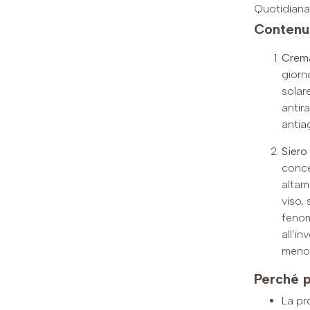
Quotidiana
Contenut
Crema
giorn
solar
antir
antia
Siero
conce
altam
viso,
fenome
all’i
meno
Perché p
La pr