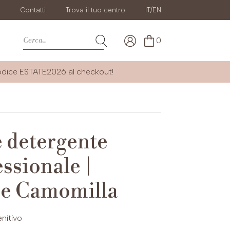
g
Contatti
Trova il tuo centro
IT/EN
0
codice
ESTATE2026
al checkout!
e detergente
ssionale |
 e Camomilla
enitivo