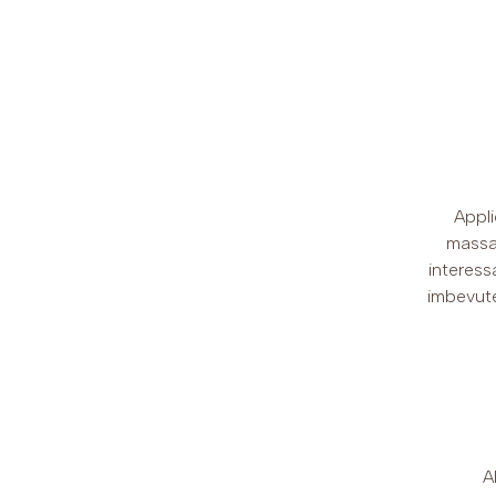
Appli
massa
interess
imbevute
A