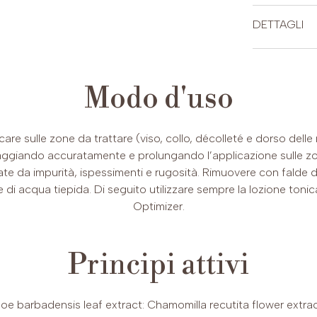
CARTE DI CRE
DETTAGLI
INCI
Modo d'uso
Aqua, Glyce
PAYPAL (Possib
Ethylhexyl 
o fino a 24 ra
Cetearyl al
care sulle zone da trattare (viso, collo, décolleté e dorso delle
Prunus amyg
ggiando accuratamente e prolungando l’applicazione sulle zo
olivate, Al
ate da impurità, ispessimenti e rugosità. Rimuovere con falde 
Chamomilla 
 di acqua tiepida. Di seguito utilizzare sempre la lozione tonic
Tocopherol
Optimizer.
gum, Lecithi
alcohol, H
Ethylhexylg
Principi attivi
loe barbadensis leaf extract: Chamomilla recutita flower extra