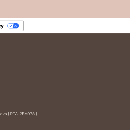
cy
tova | REA: 256076 |