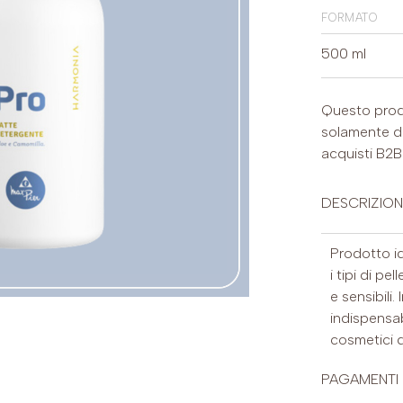
formato
500 ml
Questo prod
solamente da 
acquisti B2B
DESCRIZION
Prodotto ide
i tipi di pe
e sensibili.
indispensab
cosmetici d
PAGAMENTI