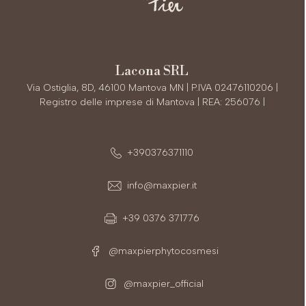
Lacona SRL
Via Ostiglia, 8D, 46100 Mantova MN | P.IVA 02476110206 |
Registro delle imprese di Mantova | REA: 256076 |
+390376371110
info@maxpier.it
+39 0376 371776
@maxpierphytocosmesi
@maxpier_official