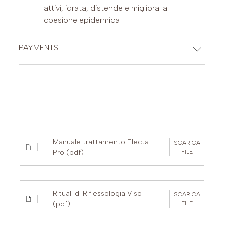
attivi, idrata, distende e migliora la
coesione epidermica
PAYMENTS
CREDIT CARDS
PAYPAL (Possibility of payment in 3 installments (€30-2,000)
or up to 24 installments (€60-5,000))
Manuale trattamento Electa
SCARICA
Pro (pdf)
FILE
Rituali di Riflessologia Viso
SCARICA
(pdf)
FILE