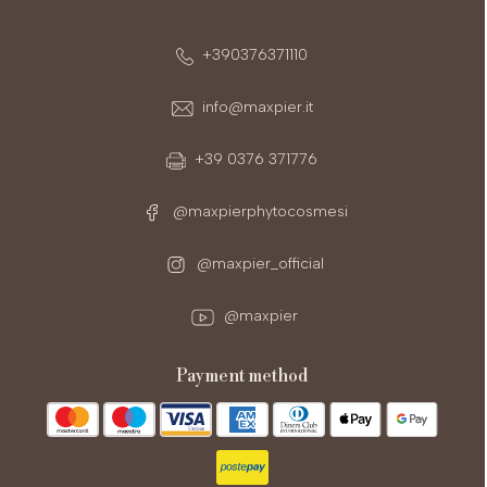
+390376371110
info@maxpier.it
+39 0376 371776
@maxpierphytocosmesi
@maxpier_official
@maxpier
payment method