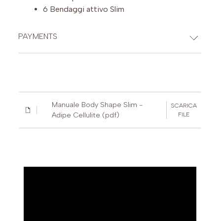
6 Bendaggi attivo Slim
PAYMENTS
CREDIT CARDS
Manuale Body Shape Slim -
SCARICA
Adipe Cellulite (pdf)
FILE
PAYPAL (Possibility of payment in 3 installments (€30-2,000)
or up to 24 installments (€60-5,000))