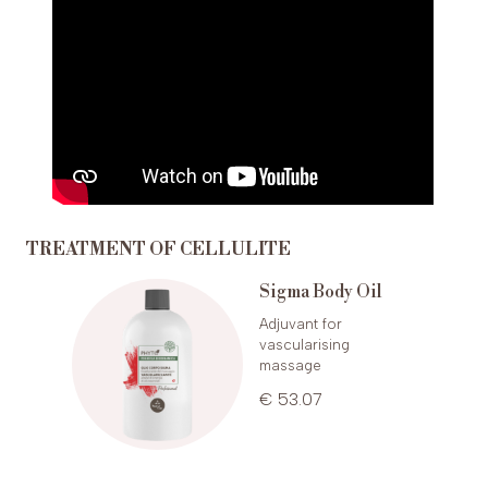
TREATMENT OF CELLULITE
lite
Sigma Body Oil
e
Adjuvant for
vascularising
massage
€ 53.07