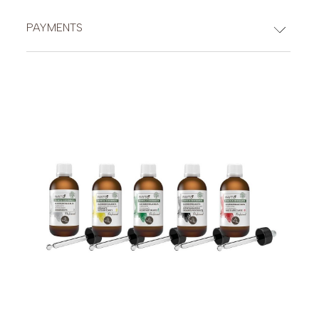
PAYMENTS
CREDIT CARDS
PAYPAL (Possibility of payment in 3 installments (€30-2,000)
or up to 24 installments (€60-5,000))