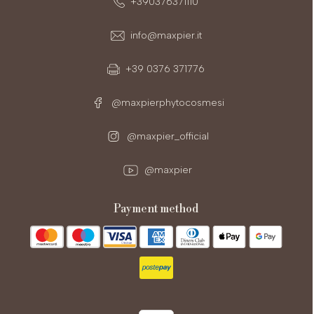
+390376371110
info@maxpier.it
+39 0376 371776
@maxpierphytocosmesi
@maxpier_official
@maxpier
payment method